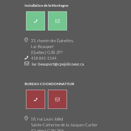
Installation de la Montagne
33, chemin des Épinettes,
Lac-Beauport
(Québec) G3B 2P7
418 841-1544
lac-beauport@cpejolicoeur.ca
BUREAU COORDONNATEUR
18, rue Louis-Jolliet
Sainte-Catherine-de-la-Jacques-Cartier
(Québec) G3N 2N6