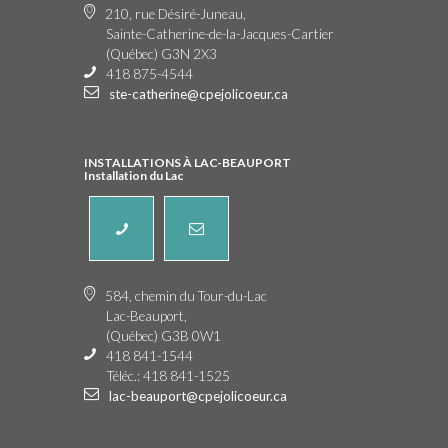
210, rue Désiré-Juneau,
Sainte-Catherine-de-la-Jacques-Cartier
(Québec) G3N 2X3
418 875-4544
ste-catherine@cpejolicoeur.ca
INSTALLATIONS À LAC-BEAUPORT
Installation du Lac
584, chemin du Tour-du-Lac
Lac-Beauport,
(Québec) G3B 0W1
418 841-1544
Téléc.: 418 841-1525
lac-beauport@cpejolicoeur.ca