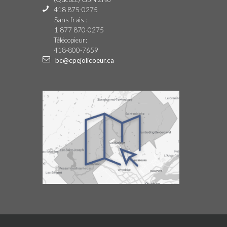
418 875-0275
Sans frais :
1 877 870-0275
Télécopieur:
418-800-7659
bc@cpejolicoeur.ca