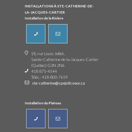
INSTALLATIONS À STE-CATHERINE-DE-
LA-JACQUES-CARTIER
Installation de la Rivière
18, rue Louis-Jolliet,
Sainte-Catherine-de-la-Jacques-Cartier
(Québec) G3N 2N6
418 875-4544
Téléc.: 418-800-7659
ste-catherine@cpejolicoeur.ca
Installation du Plateau