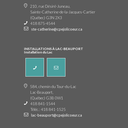
210, rue Désiré-Juneau,
Sainte-Catherine-de-la-Jacques-Cartier
(Québec) G3N 2X3
418 875-4544
ste-catherine@cpejolicoeur.ca
INSTALLATIONS À LAC-BEAUPORT
Installation du Lac
584, chemin du Tour-du-Lac
Lac-Beauport,
(Québec) G3B 0W1
418 841-1544
Téléc.: 418 841-1525
lac-beauport@cpejolicoeur.ca