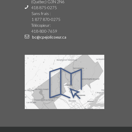
(Québec) G3N 2N6
418 875-0275
Sans frais :
1 877 870-0275
Télécopieur:
418-800-7659
bc@cpejolicoeur.ca