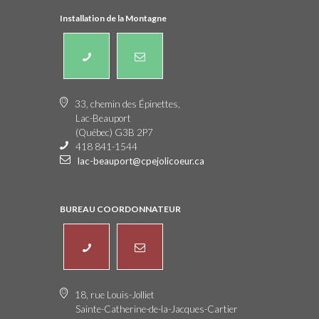
Installation de la Montagne
33, chemin des Épinettes,
Lac-Beauport
(Québec) G3B 2P7
418 841-1544
lac-beauport@cpejolicoeur.ca
BUREAU COORDONNATEUR
18, rue Louis-Jolliet
Sainte-Catherine-de-la-Jacques-Cartier