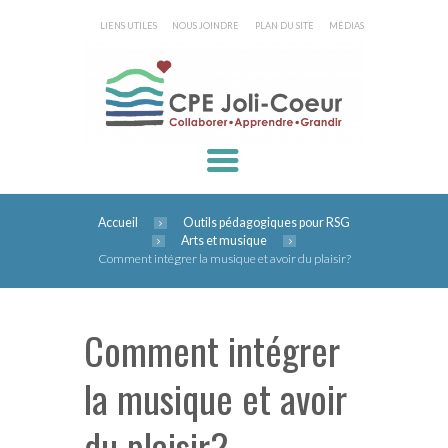
LIENS UTILES
NOUS JOINDRE
PLAN DU SITE
MÉDIAS
Accueil
Outils pédagogiques pour RSG
Arts et musique
Comment intégrer la musique et avoir du plaisir?
Comment intégrer
la musique et avoir
du plaisir?