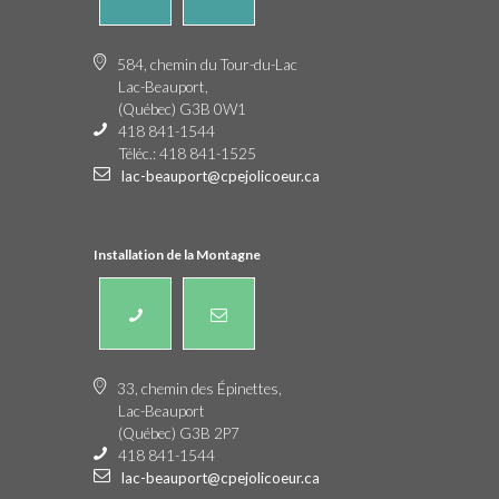
584, chemin du Tour-du-Lac
Lac-Beauport,
(Québec) G3B 0W1
418 841-1544
Téléc.: 418 841-1525
lac-beauport@cpejolicoeur.ca
Installation de la Montagne
33, chemin des Épinettes,
Lac-Beauport
(Québec) G3B 2P7
418 841-1544
lac-beauport@cpejolicoeur.ca