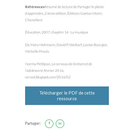
Références
Résumé de lecture de Partager le plaisir
d’apprendre, 2 ième édition, Éditions Gaétan Morin,
Chenelière
Éducation, 2007, chapitre 14 : La musique
De Mary Hohmann, David P. Weikart, Louise Bourgon,
Michelle Proulx.
Norma Petitjean, Le cerveau de l’enfant et de
l’adolescent, février 2016,
cerved.blogspot.com/2016/02
Télécharger le PDF de cette
ressource
Partager: