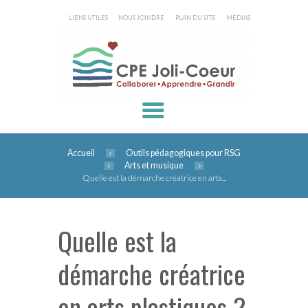
LIENS UTILES
NOUS JOINDRE
PLAN DU SITE
MÉDIAS
Accueil
Outils pédagogiques pour RSG
Arts et musique
Quelle est la démarche créatrice en arts...
Quelle est la
démarche créatrice
en arts plastiques ?