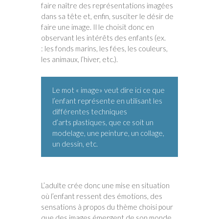
faire naître des représentations imagées
dans sa tête et, enfin, susciter le désir de
faire une image. Il le choisit donc en
observant les intérêts des enfants (ex.
: les fonds marins, les fées, les couleurs,
les animaux, l’hiver, etc.).
Le mot « image» veut dire ici ce que
l’enfant représente en utilisant les
différentes techniques
d’arts plastiques, que ce soit un
modelage, une peinture, un collage,
un dessin, etc.
L’adulte crée donc une mise en situation
où l’enfant ressent des émotions, des
sensations à propos du thème choisi pour
que des images émergent de son monde