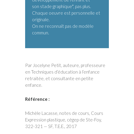
son stade graphique*, pas plus.
Chaque oeuvre est personnelle et
originale.
On ne reconnaît pas de modèle
commun.
Par Jocelyne Petit, auteure, professeure
en Techniques d’éducation à l’enfance
retraitée, et consultante en petite
enfance.
Référence :
Michèle Lacasse, notes de cours, Cours
Expression plastique, cégep de Ste-Foy,
322-321 — SF, T.E.E., 2017