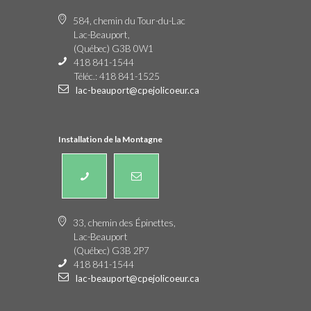
584, chemin du Tour-du-Lac
Lac-Beauport,
(Québec) G3B 0W1
418 841-1544
Téléc.: 418 841-1525
lac-beauport@cpejolicoeur.ca
Installation de la Montagne
33, chemin des Épinettes,
Lac-Beauport
(Québec) G3B 2P7
418 841-1544
lac-beauport@cpejolicoeur.ca