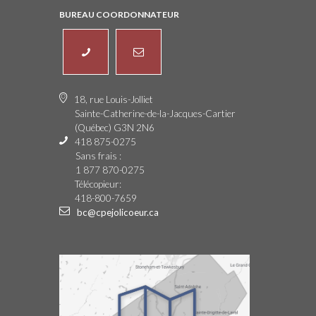
BUREAU COORDONNATEUR
18, rue Louis-Jolliet
Sainte-Catherine-de-la-Jacques-Cartier
(Québec) G3N 2N6
418 875-0275
Sans frais :
1 877 870-0275
Télécopieur:
418-800-7659
bc@cpejolicoeur.ca