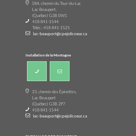
584, chemin du Tour-du-Lac
Lac-Beauport,
(Québec) G3B 0W1
418 841-1544
Téléc.: 418 841-1525
lac-beauport@cpejolicoeur.ca
Installation de la Montagne
33, chemin des Épinettes,
Lac-Beauport
(Québec) G3B 2P7
418 841-1544
lac-beauport@cpejolicoeur.ca