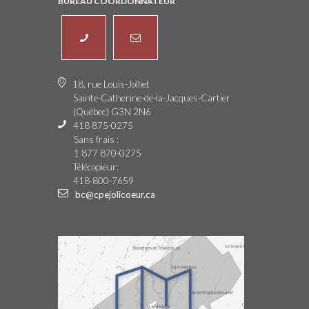
BUREAU COORDONNATEUR
18, rue Louis-Jolliet
Sainte-Catherine-de-la-Jacques-Cartier
(Québec) G3N 2N6
418 875-0275
Sans frais :
1 877 870-0275
Télécopieur:
418-800-7659
bc@cpejolicoeur.ca