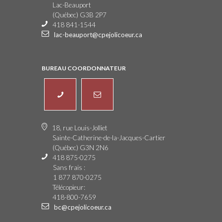
Lac-Beauport
(Québec) G3B 2P7
418 841-1544
lac-beauport@cpejolicoeur.ca
BUREAU COORDONNATEUR
18, rue Louis-Jolliet
Sainte-Catherine-de-la-Jacques-Cartier
(Québec) G3N 2N6
418 875-0275
Sans frais :
1 877 870-0275
Télécopieur:
418-800-7659
bc@cpejolicoeur.ca